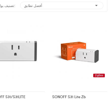

أفضل تطابق
تصنيف بواسطة:
F S31/S31LITE
SONOFF S31 Lite Zb