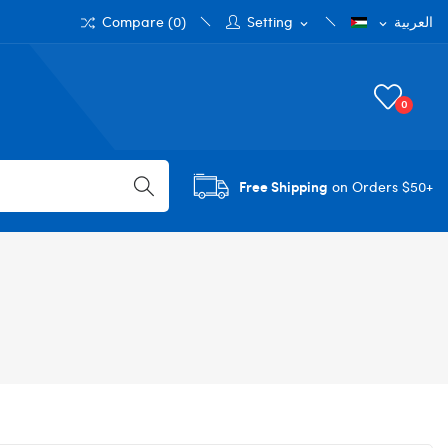
‫العربية
Setting
)
0
Compare (
expand_more
expand_more
0
Free Shipping
on Orders $50+