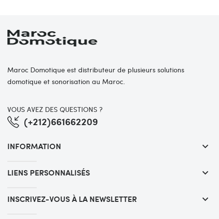
Maroc Domotique est distributeur de plusieurs solutions
domotique et sonorisation au Maroc.
VOUS AVEZ DES QUESTIONS ?
(+212)661662209
INFORMATION
keyboard_arrow_down
LIENS PERSONNALISÉS
keyboard_arrow_down
INSCRIVEZ-VOUS À LA NEWSLETTER
keyboard_arrow_down