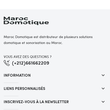
Maroc Domotique est distributeur de plusieurs solutions
domotique et sonorisation au Maroc.
VOUS AVEZ DES QUESTIONS ?
(+212)661662209
INFORMATION
keyboard_arrow_down
LIENS PERSONNALISÉS
keyboard_arrow_down
INSCRIVEZ-VOUS À LA NEWSLETTER
keyboard_arrow_down